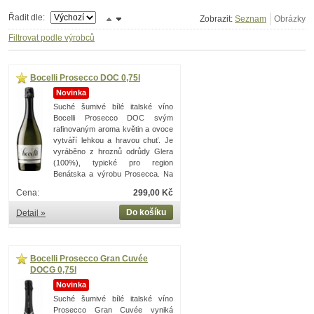
Řadit dle:
Zobrazit:
Filtrovat podle výrobců
Bocelli Prosecco DOC 0,75l
Novinka
Suché šumivé bílé italské víno
Bocelli Prosecco DOC svým
rafinovaným aroma květin a ovoce
vytváří lehkou a hravou chuť. Je
vyráběno z hroznů odrůdy Glera
(100%), typické pro region
Benátska a výrobu Prosecca. Na
rozdíl od mnoha šampaňských není ostré
Cena:
299,00 Kč
chuti, pohladíbroskvovou jemností s
jedinečným zachováním minerality. Nejen díky
Do košíku
Detail »
dokonalosti jemných bublinekj e dokonalou
volbou pro každou příležitost.
Bocelli Prosecco Gran Cuvée
DOCG 0,75l
Novinka
Suché šumivé bílé italské víno
Prosecco Gran Cuvée vyniká