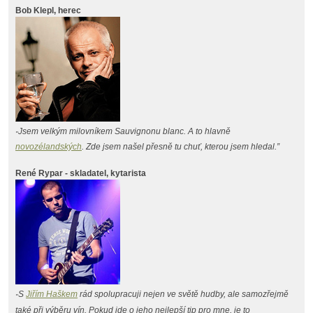
Bob Klepl, herec
Jsem velkým milovníkem Sauvignonu blanc. A to hlavně
"
novozélandských
. Zde jsem našel přesně tu chuť, kterou jsem hledal.”
René Rypar - skladatel, kytarista
S
Jiřím Haškem
rád spolupracuji nejen ve světě hudby, ale samozřejmě
"
také při výběru vín. Pokud jde o jeho nejlepší tip pro mne, je to