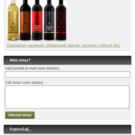
Č
okoládové, vanilkové, oříšek/nugát, kávové, marcipán i višňové víno
Máte dotaz?
Váš kontakt (e-mail nebo telefon):
Váš dotaz nebo zpráva:
Odeslat dotaz
Doporučují...