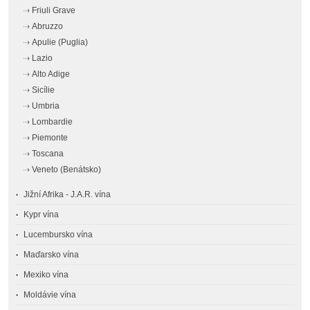
Friuli Grave
Abruzzo
Apulie (Puglia)
Lazio
Alto Adige
Sicílie
Umbria
Lombardie
Piemonte
Toscana
Veneto (Benátsko)
Jižní Afrika - J.A.R. vína
Kypr vína
Lucembursko vína
Maďarsko vína
Mexiko vína
Moldávie vína