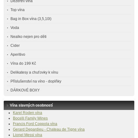
Dezertní vína
Top vína
Bag in Box vína (3,5,10l)
Voda
Nealko nejen pro děti
Cider
Aperitivo
Vína do 199 Kč
Delikatesy a chuťovky k vínu
Příslušenství na víno - doplňky
DÁRKOVÉ BOXY
Vína slavných osobností
Karel Roden vína
Bocelli Family Wines
Francis Ford Coppola vína
Gerard Depardieu - Chateau de Tigne vína
Lionel Messi vína