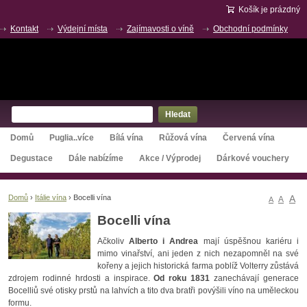
Košík je prázdný
Kontakt
Výdejní místa
Zajímavosti o víně
Obchodní podmínky
O nás
Hledat
Domů
Puglia..více
Bílá vína
Růžová vína
Červená vína
Degustace
Dále nabízíme
Akce / Výprodej
Dárkové vouchery
A
Domů
›
Itálie vína
›
Bocelli vína
A
A
Bocelli vína
Ačkoliv
Alberto i Andrea
mají úspěšnou kariéru i
mimo vinařství, ani jeden z nich nezapomněl na své
kořeny a jejich historická farma poblíž Volterry zůstává
zdrojem rodinné hrdosti a inspirace.
Od roku 1831
zanechávají generace
Bocelliů své otisky prstů na lahvích a tito dva bratři povýšili víno na uměleckou
formu.