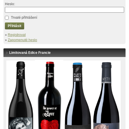
Heslo:
Trvalé přihlášení
Přihlásit
»
Registrovat
»
Zapomenuté heslo
Limitovaná Edice Francie