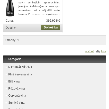
svým vynikajícím zpracováním,
jemným květinovým a ovocným
aromatem, což z něj dělá velmi
kvalitní Prosecco.. Je vyráběno z
hroznů odrůdy Glera a
Cena:
399,00 Kč
Chardonnay.
Do košíku
Detail »
Stránky:
1
« Zpět
|
Tisk
Kategorie
NATURÁLNÍ VÍNA
Plná červená vína
Bílá vína
Růžová vína
Červená vína
Šumivá vína