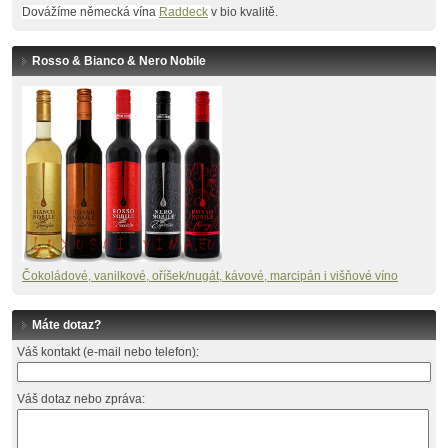
Dovážíme německá vína
Raddeck
v bio kvalitě.
Rosso & Bianco & Nero Nobile
Č
okoládové, vanilkové, oříšek/nugát, kávové, marcipán i višňové víno
Máte dotaz?
Váš kontakt (e-mail nebo telefon):
Váš dotaz nebo zpráva: