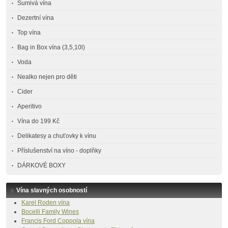
Šumivá vína
Dezertní vína
Top vína
Bag in Box vína (3,5,10l)
Voda
Nealko nejen pro děti
Cider
Aperitivo
Vína do 199 Kč
Delikatesy a chuťovky k vínu
Příslušenství na víno - doplňky
DÁRKOVÉ BOXY
Vína slavných osobností
Karel Roden vína
Bocelli Family Wines
Francis Ford Coppola vína