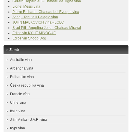
Gerard Depardieu - Chateau de Tigne vína
Lionel Messi vína
Pierre Richard - Chateau bel Eveque vína
Sting - Tenuta il Palagio vína
JOHN MALKOVICH vína - LQLC
Brad Pitt - Angelina Jolie - Chateau Miraval
Edice vín
KYLIE MINOGUE
Edice vín Snoop Dog
Země
Austrálie vína
Argentina vína
Bulharsko vína
Česká republika vína
Francie vína
Chile vína
Itálie vína
Jižní Afrika - J.A.R. vína
Kypr vína