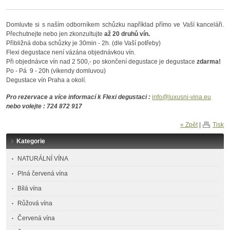
Domluvte si s naším odborníkem schůzku například přímo ve Vaší kanceláři.
Přechutnejte nebo jen zkonzultujte
až
20 druhů vín.
Přibližná doba schůzky je 30min - 2h. (dle Vaší potřeby)
Flexi degustace není vázána objednávkou vín.
Při objednávce vín nad 2 500,- po skončení degustace je degustace
zdarma!
Po - Pá 9 - 20h (víkendy domluvou)
Degustace vín Praha a okolí.
Pro rezervace a více informací k Flexi degustaci :
info@luxusni-vina.eu
nebo volejte : 724 872 917
« Zpět
|
Tisk
Kategorie
NATURÁLNÍ VÍNA
Plná červená vína
Bílá vína
Růžová vína
Červená vína