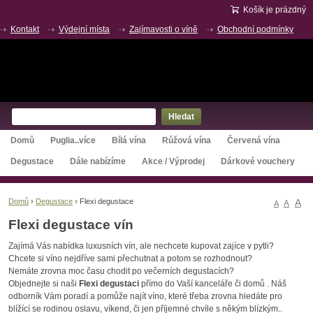
Košík je prázdný
Kontakt
Výdejní místa
Zajímavosti o víně
Obchodní podmínky
O nás
Hledat
Domů
Puglia..více
Bílá vína
Růžová vína
Červená vína
Degustace
Dále nabízíme
Akce / Výprodej
Dárkové vouchery
A
Domů
›
Degustace
›
Flexi degustace
A
A
Flexi degustace vín
Zajímá Vás nabídka luxusních vín, ale nechcete kupovat zajíce v pytli?
Chcete si víno nejdříve sami přechutnat a potom se rozhodnout?
Nemáte zrovna moc času chodit po večerních degustacích?
Objednejte si naši
Flexi degustaci
přímo do Vaší kanceláře či domů . Náš
odborník Vám poradí a pomůže najít víno, které třeba zrovna hledáte pro
blížící se rodinou oslavu, víkend, či jen příjemné chvíle s někým blízkým..