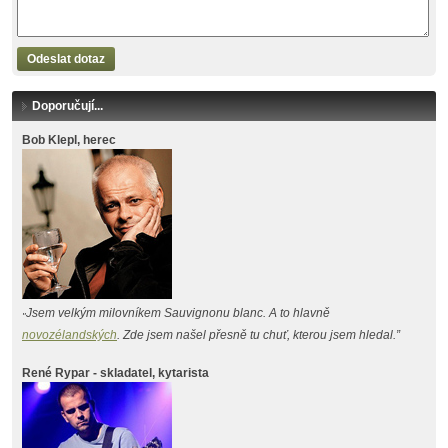
Odeslat dotaz
Doporučují...
Bob Klepl, herec
Jsem velkým milovníkem Sauvignonu blanc. A to hlavně
"
novozélandských
. Zde jsem našel přesně tu chuť, kterou jsem hledal.”
René Rypar - skladatel, kytarista