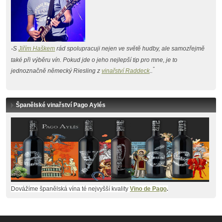
S
Jiřím Haškem
rád spolupracuji nejen ve světě hudby, ale samozřejmě
"
také při výběru vín. Pokud jde o jeho nejlepší tip pro mne, je to
"
jednoznačně německý Riesling z
vinařství Raddeck
..
Španělské vinařství Pago Aylés
Dovážíme španělská vína té nejvyšší kvality
Vino de Pago
.