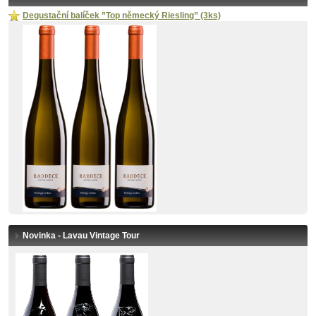
Degustační balíček ”Top německý Riesling” (3ks)
Novinka - Lavau Vintage Tour